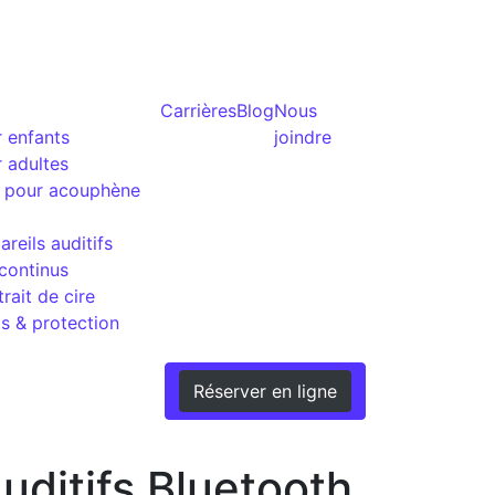
Carrières
Blog
Nous
r enfants
joindre
r adultes
g pour acouphène
reils auditifs
 continus
rait de cire
s & protection
Réserver en ligne
uditifs Bluetooth