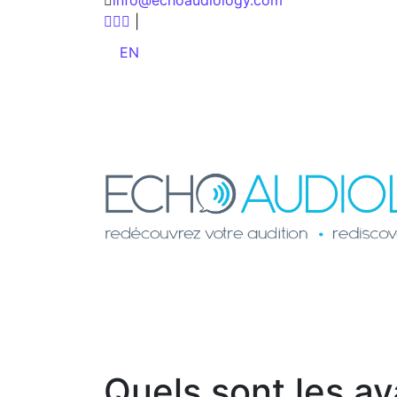
|
EN
Quels sont les av