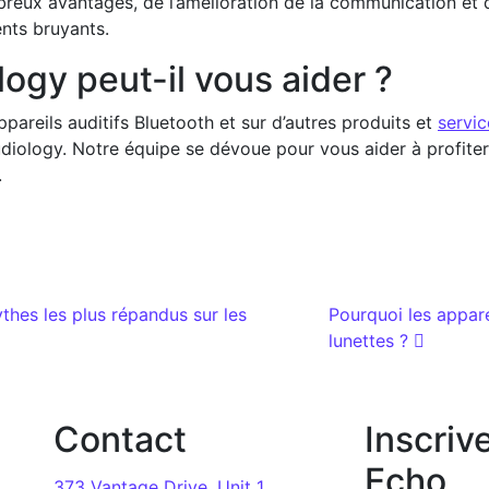
breux avantages, de l’amélioration de la communication et d
ents bruyants.
gy peut-il vous aider ?
pareils auditifs Bluetooth et sur d’autres produits et
servic
iology. Notre équipe se dévoue pour vous aider à profiter
.
les
thes les plus répandus sur les
Pourquoi les apparei
lunettes ?
Contact
Inscriv
Echo
373 Vantage Drive, Unit 1