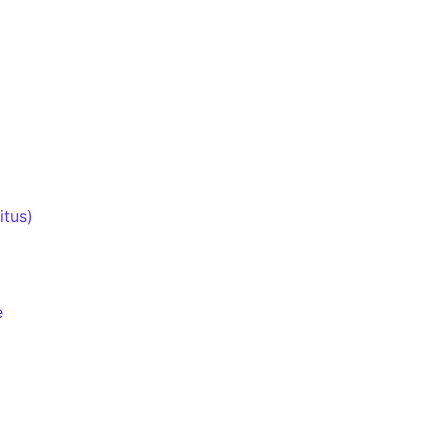
itus)
e