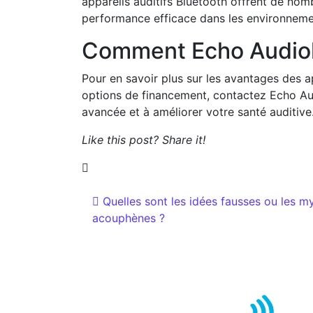
appareils auditifs Bluetooth offrent de nom
performance efficace dans les environnem
Comment Echo Audiolo
Pour en savoir plus sur les avantages des ap
options de financement, contactez Echo Aud
avancée et à améliorer votre santé auditive
Like this post? Share it!
Navigation des artic
Quelles sont les idées fausses ou les my
acouphènes ?